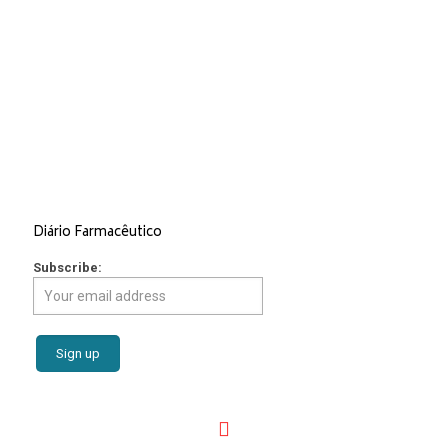
Services
Market Access
Regulatory Affairs
Consulting and Strategic Advice
Epidemiologic and Economic Studies
Revista Portuguesa de Farmacoterapia
Editorial and Graphic Design
Scientific Events
Diário Farmacêutico
Subscribe: