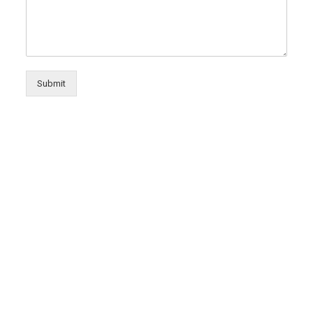
Submit
About Us
Who we Are
Our Mission
Our Vision
RPF
Editions
RPF Events